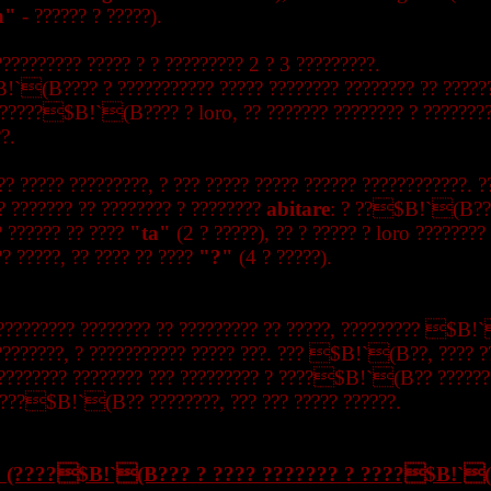
n"
- ?????? ? ?????).
?????????? ????? ? ? ????????? 2 ? 3 ?????????.
`(B???? ? ??????????? ????? ???????? ???????? ?? ??????
 ?????$B!`(B???? ? loro, ?? ??????? ???????? ? ????????
?.
?? ????? ?????????, ? ??? ????? ????? ?????? ????????????. ?
? ??????? ?? ???????? ? ????????
abitare
: ? ??$B!`(B???
? ?????? ?? ????
"ta"
(2 ? ?????), ?? ? ????? ? loro ????????
?? ?????, ?? ???? ?? ????
"?"
(4 ? ?????).
 ????????? ???????? ?? ????????? ?? ?????, ????????? $B
????????, ? ??????????? ????? ???. ??? $B!`(B??, ???? ?
????????? ???????? ??? ????????? ? ????$B!`(B?? ??????
????$B!`(B?? ????????, ??? ??? ????? ??????.
? (????$B!`(B??? ? ???? ??????? ? ????$B!`