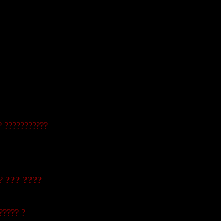
? ???????????
??
??? ????
????? ?