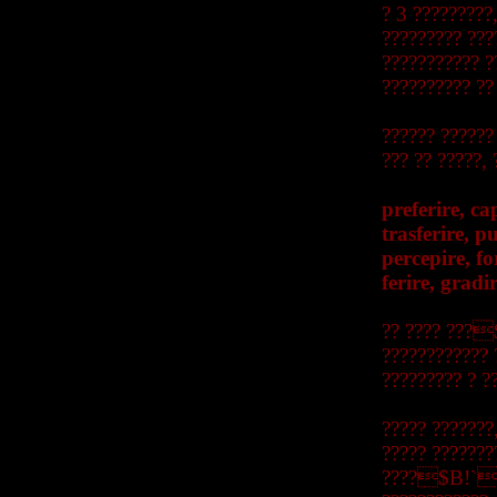
? 3 ?????????
????????? ??
??????????? 
?????????? ??
?????? ??????
??? ?? ?????,
preferire, ca
trasferire, p
percepire, fo
ferire, gradir
?? ???? ???$
???????????? 
????????? ? 
????? ???????
????? ???????
????$B!`(B