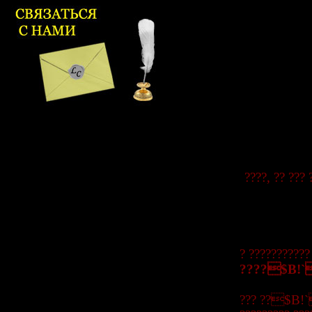
????, ?? ???
? ???????????
????$B!`
??? ??$B!`