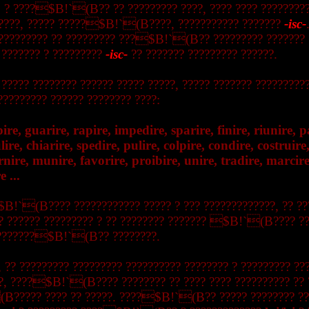
, ? ????$B!`(B?? ?? ????????? ????, ???? ???? ?????????
?????, ????? ?????$B!`(B????, ??????????? ???????
-isc-
?????????? ?? ????????? ???$B!`(B?? ????????? ??????? 
 ??????? ? ?????????
-isc-
?? ??????? ????????? ??????.
 ????? ???????? ?????? ????? ?????, ????? ??????? ?????????
 ????????? ?????? ???????? ????:
pire, guarire, rapire, impedire, sparire, finire, riunire, p
ulire, chiarire, spedire, pulire, colpire, condire, costruir
rnire, munire, favorire, proibire, unire, tradire, marcire
e ...
B!`(B???? ???????????? ????? ? ??? ?????????????, ?? ??
? ?????? ????????? ? ?? ???????? ??????? $B!`(B???? ??
????????$B!`(B?? ????????.
, ?? ????????? ????????? ?????????? ???????? ? ????????? ???
?, ????$B!`(B???? ???????? ?? ???? ???? ?????????? ?? 
????? ???? ?? ?????. ????$B!`(B?? ????? ???????? ??