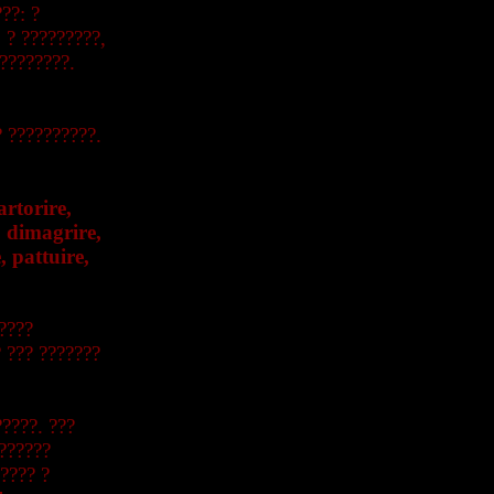
??: ?
. ? ?????????,
????????.
? ??????????.
artorire,
e, dimagrire,
, pattuire,
????
 ??? ???????
????. ???
??????
???? ?