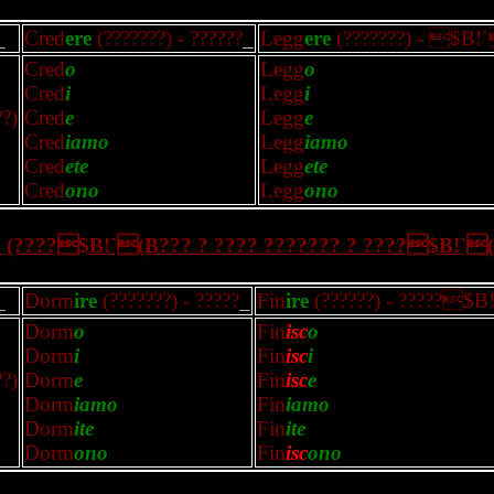
_
Cred
ere
(???????) - ??????
_
Legg
ere
(???????) - $B!
Cred
o
Legg
o
Cred
i
Legg
i
??)
Cred
e
Legg
e
Cred
iamo
Legg
iamo
Cred
ete
Legg
ete
Cred
ono
Legg
ono
? (????$B!`(B??? ? ???? ??????? ? ????$B!`
_
Dorm
ire
(???????) - ?????
_
Fin
ire
(??????) - ?????$B
Dorm
o
Fin
isc
o
Dorm
i
Fin
isc
i
??)
Dorm
e
Fin
isc
e
Dorm
iamo
Fin
iamo
Dorm
ite
Fin
ite
Dorm
ono
Fin
isc
ono