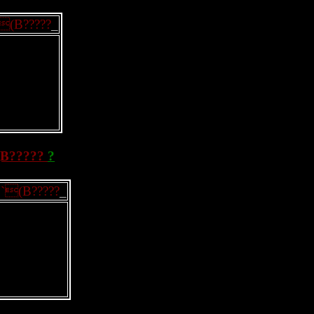
`(B?????
_
(B?????
?
!`(B?????
_