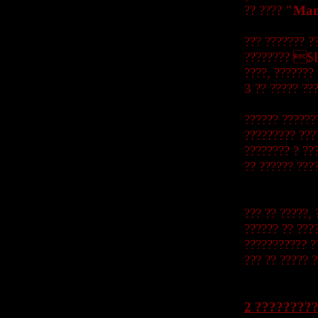
?? ????
"Ma
??? ??????? ?
???????? $B!
????, ???????
3 ?? ????? ???
?????? ??????
????????? ???
???????? ? ??
?? ?????? ???
??? ?? ?????,
?????? ?? ???
??????????? 
??? ?? ????? 
2 ????????