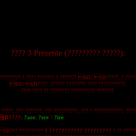
???? 3 Presente (????????? ?????):
 ????????? ? ???? ??????? ? ??????? $B!`(B?????, ? ????
$B!`(B????. ?????? ???????? ???? ???????????.
???? ???? ?? ???????? ?????????? ???????.
 ?????, ??? ???????, ??? ??????????, ??? ? ????????????, ???
(B????:
?are
;
?ere
?
?ire
.
(B??? ??????????
? ??????????? ?????????
? ?? ?????