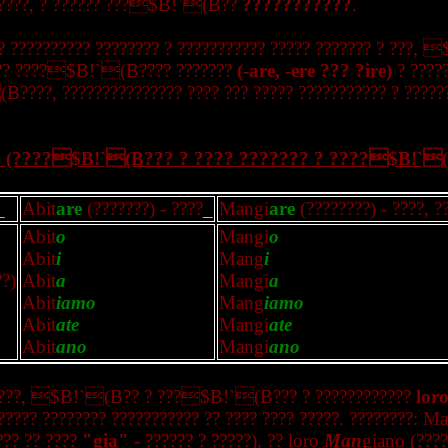
?????, ? ?????? ???$B!`(B??
???????????
.
? ?????????? ???????? ? ??????????? ????? ??????? ? ???,
??? ????$B!`(B???? ???????
(-are, -ere ??? ?ire)
? ?????
????, ??????????????? ???? ??? ????? ??????????? ? ?????
? (????$B!`(B??? ? ???? ??????? ? ????$B!`
_
Abit
are
(???????) - ????
_
Mangi
are
(????????) - ????, ?
Abit
o
Mangi
o
Abit
i
Mang
i
??)
Abit
a
Mangi
a
Abit
iamo
Mang
iamo
Abit
ate
Mangi
ate
Abit
ano
Mangi
ano
????, $B!`(B?? ? ???$B!`(B??? ? ????????????
lor
????? ???????? ??????????? ?? ???? ???? ?????. ????????: M
??? ?? ????
"gia"
- ?????? ? ?????), ?? loro
Man
giano (????