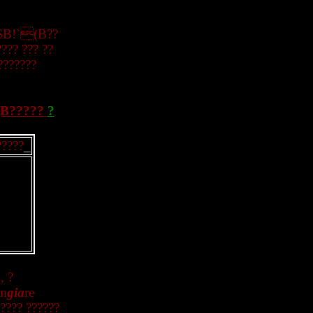
 $B!`(B??
??? ??? ??
???????
(B?????
?
?????
_
o
, ?
an
gia
re
???? ??????