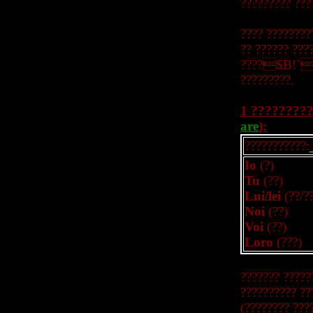
????????? ??
???? ????????
?? ?????? ??
????$B!`(B
?????????.
1 ????????
are
):
???????????:
Io
(?)
Tu
(??)
Lui/lei
(??/?
Noi
(??)
Voi
(??)
Loro
(???)
??????? ????
?????????? ??
(???????? ???